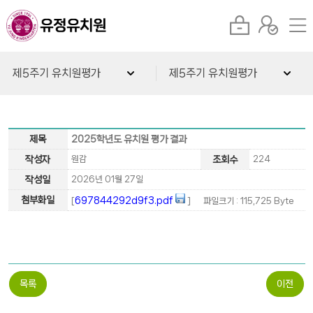
제5주기 유치원평가
제5주기 유치원평가
제목
2025학년도 유치원 평가 결과
작성자
원감
조회수
224
작성일
2026년 01월 27일
첨부화일
697844292d9f3.pdf
[
] 파일크기 : 115,725 Byte
목록
이전