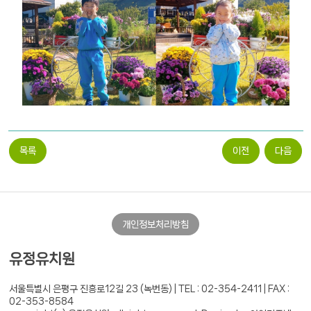
목록
이전
다음
개인정보처리방침
유정유치원
서울특별시 은평구 진흥로12길 23 (녹번동) |
TEL : 02-354-2411 | FAX :
02-353-8584