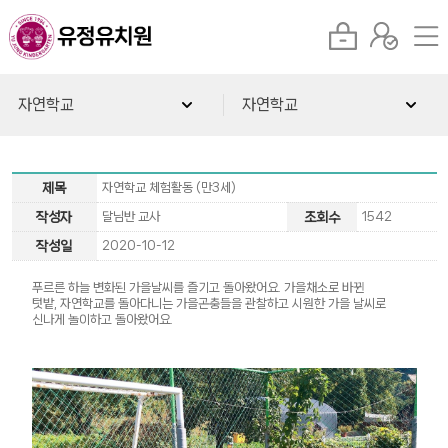
자연학교
자연학교
제목
자연학교 체험활동 (만3세)
작성자
달님반 교사
조회수
1542
작성일
2020-10-12
푸르른 하늘 변화된 가을날씨를 즐기고 돌아왔어요. 가을채소로 바뀐
텃밭, 자연학교를 돌아다니는 가을곤충들을 관찰하고 시원한 가을 날씨로
신나게 놀이하고 돌아왔어요.