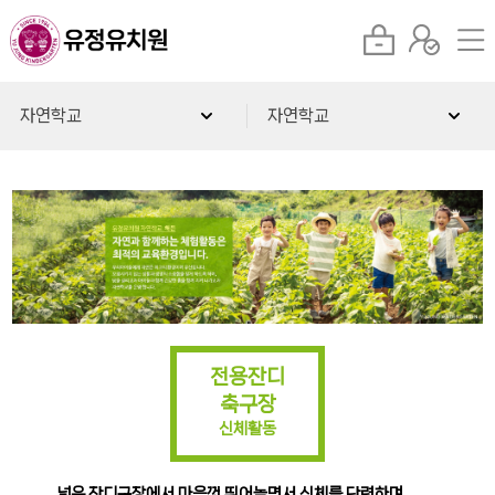
자연학교
자연학교
전용잔디
축구장
신체활동
넓은 잔디구장에서 마음껏 뛰어놀면서 신체를 단련하며,