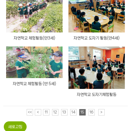
자연학교 체험활동(만3세)
자연학교 도자기 활동(만4세)
자연학교 체험활동 (만 5세)
자연학교 도자기체험활동
<<
<
11
12
13
14
15
16
>
새로고침