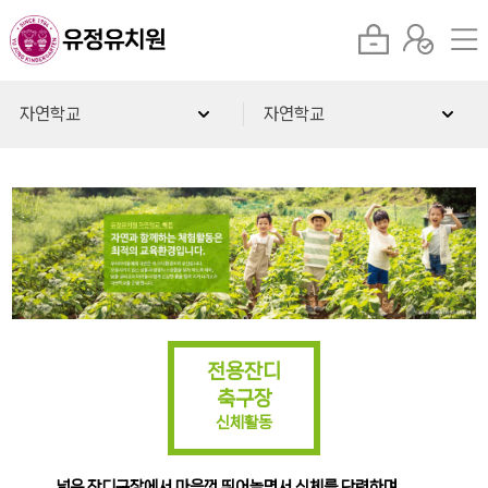
자연학교
자연학교
전용잔디
축구장
신체활동
넓은 잔디구장에서 마음껏 뛰어놀면서 신체를 단련하며,