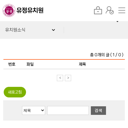
유치원소식
총 0개의 글 ( 1 / 0 )
번호
파일
제목
<
>
새로고침