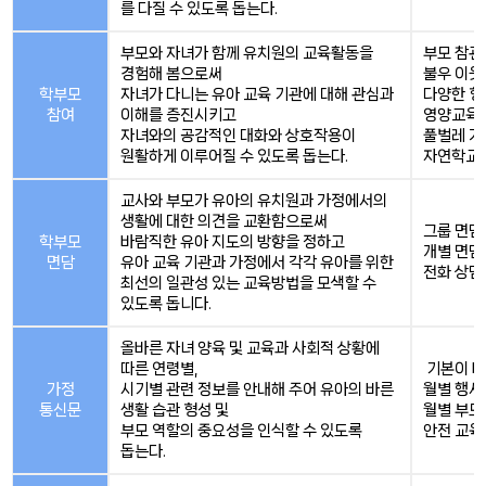
를 다질 수 있도록 돕는다.
부모와 자녀가 함께 유치원의 교육활동을
부모 참관
경험해 봄으로써
불우 이웃
학부모
자녀가 다니는 유아 교육 기관에 대해 관심과
다양한 형
참여
이해를 증진시키고
영양교육,
자녀와의 공감적인 대화와 상호작용이
풀벌레 가
원활하게 이루어질 수 있도록 돕는다.
자연학교 
교사와 부모가 유아의 유치원과 가정에서의
생활에 대한 의견을 교환함으로써
그룹 면담
학부모
바람직한 유아 지도의 방향을 정하고
개별 면담
면담
유아 교육 기관과 가정에서 각각 유아를 위한
전화 상담
최선의 일관성 있는 교육방법을 모색할 수
있도록 돕니다.
올바른 자녀 양육 및 교육과 사회적 상황에
따른 연령별,
기본이 바
가정
시기별 관련 정보를 안내해 주어 유아의 바른
월별 행사
통신문
생활 습관 형성 및
월별 부모
부모 역할의 중요성을 인식할 수 있도록
안전 교육
돕는다.